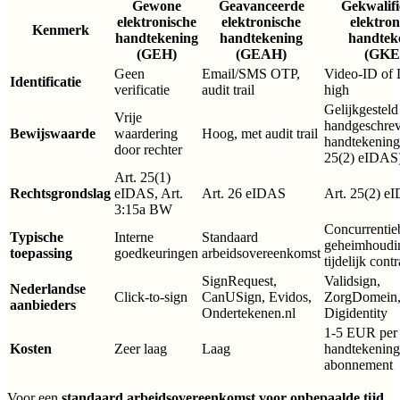
Gewone
Geavanceerde
Gekwalifi
elektronische
elektronische
elektron
Kenmerk
handtekening
handtekening
handtek
(GEH)
(GEAH)
(GKE
Geen
Email/SMS OTP,
Video-ID of
Identificatie
verificatie
audit trail
high
Gelijkgesteld
Vrije
handgeschre
Bewijswaarde
waardering
Hoog, met audit trail
handtekening
door rechter
25(2) eIDAS
Art. 25(1)
Rechtsgrondslag
eIDAS, Art.
Art. 26 eIDAS
Art. 25(2) e
3:15a BW
Concurrentie
Typische
Interne
Standaard
geheimhoudi
toepassing
goedkeuringen
arbeidsovereenkomst
tijdelijk contr
SignRequest,
Validsign,
Nederlandse
Click-to-sign
CanUSign, Evidos,
ZorgDomein
aanbieders
Ondertekenen.nl
Digidentity
1-5 EUR per
Kosten
Zeer laag
Laag
handtekening
abonnement
Voor een
standaard arbeidsovereenkomst voor onbepaalde tijd