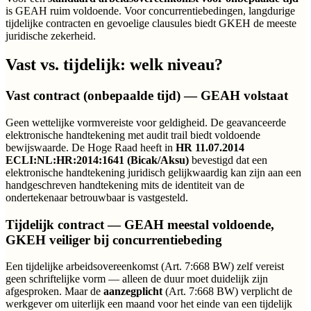
is GEAH ruim voldoende. Voor concurrentiebedingen, langdurige
tijdelijke contracten en gevoelige clausules biedt GKEH de meeste
juridische zekerheid.
Vast vs. tijdelijk: welk niveau?
Vast contract (onbepaalde tijd) — GEAH volstaat
Geen wettelijke vormvereiste voor geldigheid. De geavanceerde
elektronische handtekening met audit trail biedt voldoende
bewijswaarde. De Hoge Raad heeft in
HR 11.07.2014
ECLI:NL:HR:2014:1641 (Bicak/Aksu)
bevestigd dat een
elektronische handtekening juridisch gelijkwaardig kan zijn aan een
handgeschreven handtekening mits de identiteit van de
ondertekenaar betrouwbaar is vastgesteld.
Tijdelijk contract — GEAH meestal voldoende,
GKEH veiliger bij concurrentiebeding
Een tijdelijke arbeidsovereenkomst (Art. 7:668 BW) zelf vereist
geen schriftelijke vorm — alleen de duur moet duidelijk zijn
afgesproken. Maar de
aanzegplicht
(Art. 7:668 BW) verplicht de
werkgever om uiterlijk een maand voor het einde van een tijdelijk