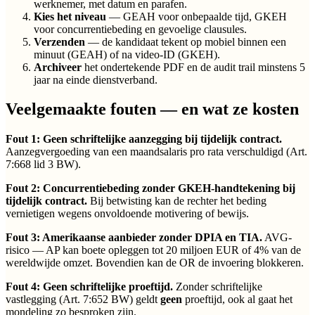
werknemer, met datum en parafen.
Kies het niveau
— GEAH voor onbepaalde tijd, GKEH
voor concurrentiebeding en gevoelige clausules.
Verzenden
— de kandidaat tekent op mobiel binnen een
minuut (GEAH) of na video-ID (GKEH).
Archiveer
het ondertekende PDF en de audit trail minstens 5
jaar na einde dienstverband.
Veelgemaakte fouten — en wat ze kosten
Fout 1: Geen schriftelijke aanzegging bij tijdelijk contract.
Aanzegvergoeding van een maandsalaris pro rata verschuldigd (Art.
7:668 lid 3 BW).
Fout 2: Concurrentiebeding zonder GKEH-handtekening bij
tijdelijk contract.
Bij betwisting kan de rechter het beding
vernietigen wegens onvoldoende motivering of bewijs.
Fout 3: Amerikaanse aanbieder zonder DPIA en TIA.
AVG-
risico — AP kan boete opleggen tot 20 miljoen EUR of 4% van de
wereldwijde omzet. Bovendien kan de OR de invoering blokkeren.
Fout 4: Geen schriftelijke proeftijd.
Zonder schriftelijke
vastlegging (Art. 7:652 BW) geldt
geen
proeftijd, ook al gaat het
mondeling zo besproken zijn.