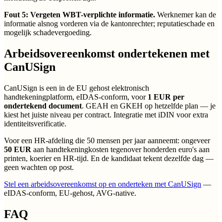
Fout 5: Vergeten WBT-verplichte informatie.
Werknemer kan de
informatie alsnog vorderen via de kantonrechter; reputatieschade en
mogelijk schadevergoeding.
Arbeidsovereenkomst ondertekenen met
CanUSign
CanUSign is een in de EU gehost elektronisch
handtekeningplatform, eIDAS-conform, voor
1 EUR per
ondertekend document
. GEAH en GKEH op hetzelfde plan — je
kiest het juiste niveau per contract. Integratie met iDIN voor extra
identiteitsverificatie.
Voor een HR-afdeling die 50 mensen per jaar aanneemt: ongeveer
50 EUR
aan handtekeningkosten tegenover honderden euro's aan
printen, koerier en HR-tijd. En de kandidaat tekent dezelfde dag —
geen wachten op post.
Stel een arbeidsovereenkomst op en onderteken met CanUSign
—
eIDAS-conform, EU-gehost, AVG-native.
FAQ