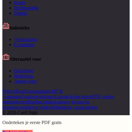
Gratis
Rechtsgeldig
Digital
Industries
Verhuurders
Consulting
Alternatief voor
DocuSign
HelloSign
Adobe Sign
Prijzen
Blog
Documentatie
API &
Templates
Contractsjablonen
Upload je document
PDF online
ondertekenen
Feedback
Wat is nieuw
·
Juridische
kennisgeving
Privacybeleid
Algemene voorwaarden
© 2026 CanUSign
Onderteken je eerste PDF gratis