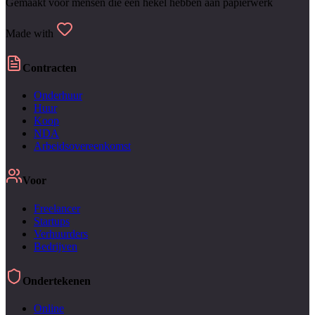
Gemaakt voor mensen die een hekel hebben aan papierwerk
Made with
Contracten
Onderhuur
Huur
Koop
NDA
Arbeidsovereenkomst
Voor
Freelancer
Startups
Verhuurders
Bedrijven
Ondertekenen
Online