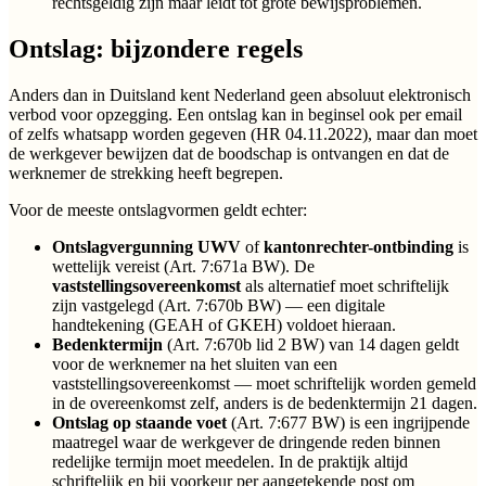
rechtsgeldig zijn maar leidt tot grote bewijsproblemen.
Ontslag: bijzondere regels
Anders dan in Duitsland kent Nederland geen absoluut elektronisch
verbod voor opzegging. Een ontslag kan in beginsel ook per email
of zelfs whatsapp worden gegeven (HR 04.11.2022), maar dan moet
de werkgever bewijzen dat de boodschap is ontvangen en dat de
werknemer de strekking heeft begrepen.
Voor de meeste ontslagvormen geldt echter:
Ontslagvergunning UWV
of
kantonrechter-ontbinding
is
wettelijk vereist (Art. 7:671a BW). De
vaststellingsovereenkomst
als alternatief moet schriftelijk
zijn vastgelegd (Art. 7:670b BW) — een digitale
handtekening (GEAH of GKEH) voldoet hieraan.
Bedenktermijn
(Art. 7:670b lid 2 BW) van 14 dagen geldt
voor de werknemer na het sluiten van een
vaststellingsovereenkomst — moet schriftelijk worden gemeld
in de overeenkomst zelf, anders is de bedenktermijn 21 dagen.
Ontslag op staande voet
(Art. 7:677 BW) is een ingrijpende
maatregel waar de werkgever de dringende reden binnen
redelijke termijn moet meedelen. In de praktijk altijd
schriftelijk en bij voorkeur per aangetekende post om