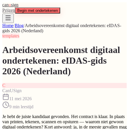
can
u
sign
Prijzen
Begin met ondertekenen
Home
/
Blog
/
Arbeidsovereenkomst digitaal ondertekenen: eIDAS-
gids 2026 (Nederland)
templates
Arbeidsovereenkomst digitaal
ondertekenen: eIDAS-gids
2026 (Nederland)
C
CanUSign
11 mei 2026
9
min leestijd
Je hebt de juiste kandidaat gevonden. Het contract is klaar. In plaats
van printen, tekenen, scannen en opsturen — waarom niet gewoon
digitaal ondertekenen? Kort antwoord: ja, in de meeste gevallen mag