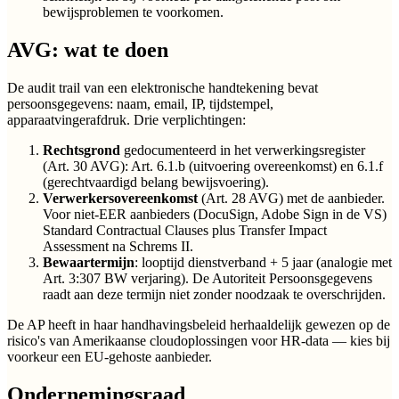
bewijsproblemen te voorkomen.
AVG: wat te doen
De audit trail van een elektronische handtekening bevat
persoonsgegevens: naam, email, IP, tijdstempel,
apparaatvingerafdruk. Drie verplichtingen:
Rechtsgrond
gedocumenteerd in het verwerkingsregister
(Art. 30 AVG): Art. 6.1.b (uitvoering overeenkomst) en 6.1.f
(gerechtvaardigd belang bewijsvoering).
Verwerkersovereenkomst
(Art. 28 AVG) met de aanbieder.
Voor niet-EER aanbieders (DocuSign, Adobe Sign in de VS)
Standard Contractual Clauses plus Transfer Impact
Assessment na Schrems II.
Bewaartermijn
: looptijd dienstverband + 5 jaar (analogie met
Art. 3:307 BW verjaring). De Autoriteit Persoonsgegevens
raadt aan deze termijn niet zonder noodzaak te overschrijden.
De AP heeft in haar handhavingsbeleid herhaaldelijk gewezen op de
risico's van Amerikaanse cloudoplossingen voor HR-data — kies bij
voorkeur een EU-gehoste aanbieder.
Ondernemingsraad