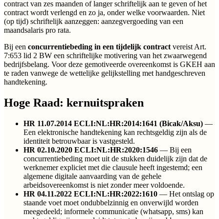
contract van zes maanden of langer schriftelijk aan te geven of het
contract wordt verlengd en zo ja, onder welke voorwaarden. Niet
(op tijd) schriftelijk aanzeggen: aanzegvergoeding van een
maandsalaris pro rata.
Bij een
concurrentiebeding in een tijdelijk contract
vereist Art.
7:653 lid 2 BW een schriftelijke motivering van het zwaarwegend
bedrijfsbelang. Voor deze gemotiveerde overeenkomst is GKEH aan
te raden vanwege de wettelijke gelijkstelling met handgeschreven
handtekening.
Hoge Raad: kernuitspraken
HR 11.07.2014 ECLI:NL:HR:2014:1641 (Bicak/Aksu)
—
Een elektronische handtekening kan rechtsgeldig zijn als de
identiteit betrouwbaar is vastgesteld.
HR 02.10.2020 ECLI:NL:HR:2020:1546
— Bij een
concurrentiebeding moet uit de stukken duidelijk zijn dat de
werknemer expliciet met die clausule heeft ingestemd; een
algemene digitale aanvaarding van de gehele
arbeidsovereenkomst is niet zonder meer voldoende.
HR 04.11.2022 ECLI:NL:HR:2022:1610
— Het ontslag op
staande voet moet ondubbelzinnig en onverwijld worden
meegedeeld; informele communicatie (whatsapp, sms) kan