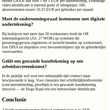
bieden GKEH aan voor 1 tot 5 EUR per handtekening. Eenmalige
video-identificatie is meestal gratis of inbegrepen. HR-
abonnementen tussen 10-25 EUR per gebruiker per maand.
Moet de ondernemingsraad instemmen met digitale
ondertekening?
Bij bedrijven met meer dan 50 werknemers heeft de OR
instemmingsrecht (Art. 27 WOR) op systemen die
persoonsgegevens registreren of toezicht houden op werknemers.
Een DPIA en afspraken over bewaartermijnen zijn de gebruikelijke
voorwaarden.
Geldt een gescande handtekening op een
arbeidsovereenkomst?
In de praktijk wel voor een onbepaalde-tijd contract maar
bewijswaarde is laag. Voor clausules met schriftelijkheidsvereiste
(concurrentiebeding, proeftijd) is een gescande handtekening
risicovol — de Hoge Raad eist een betrouwbare identificatie.
Conclusie
Arbeidsovereenkomsten digitaal ondertekenen is in 2026