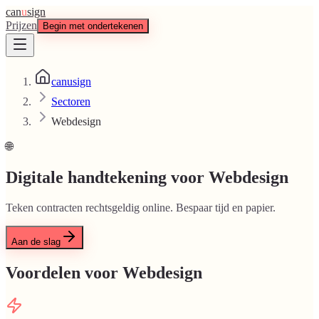
can
u
sign
Prijzen
Begin met ondertekenen
canusign
Sectoren
Webdesign
🌐
Digitale handtekening voor Webdesign
Teken contracten rechtsgeldig online. Bespaar tijd en papier.
Aan de slag
Voordelen voor Webdesign