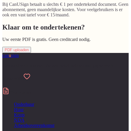
Bij CanUSign betaalt u slechts € 1 per ondertekend document. Geen
abonnement, geen maandelijkse kosten. Voor veelgebruikers is er
ook een vast tarief voor € 15/maand.
Klaar om te ondertekenen?
Uw eerste PDF is gratis. Geen creditcard nodig.
PDF uploaden
can
u
sign
Gemaakt voor mensen die een hekel hebben aan papierwerk
Made with
Contracten
Onderhuur
Huur
Koop
NDA
Arbeidsovereenkomst