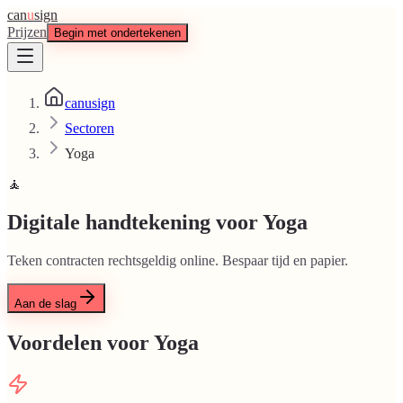
can
u
sign
Prijzen
Begin met ondertekenen
canusign
Sectoren
Yoga
🧘
Digitale handtekening voor Yoga
Teken contracten rechtsgeldig online. Bespaar tijd en papier.
Aan de slag
Voordelen voor Yoga