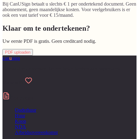
Bij CanUSign betaalt u slechts € 1 per ondertekend document. Geen
abonnement, geen maandelijkse kosten. Voor veelgebruikers is er
ook een vast tarief voor € 15/maand.
Klaar om te ondertekenen?
Uw eerste PDF is gratis. Geen creditcard nodig.
PDF uploaden
can
u
sign
Gemaakt voor mensen die een hekel hebben aan papierwerk
Made with
Contracten
Onderhuur
Huur
Koop
NDA
Arbeidsovereenkomst