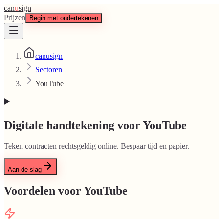
can
u
sign
Prijzen
Begin met ondertekenen
canusign
Sectoren
YouTube
▶️
Digitale handtekening voor YouTube
Teken contracten rechtsgeldig online. Bespaar tijd en papier.
Aan de slag
Voordelen voor YouTube