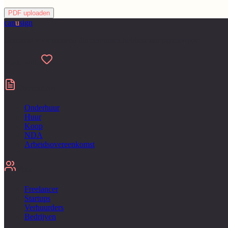
PDF uploaden
can
u
sign
Gemaakt voor mensen die een hekel hebben aan papierwerk
Made with
Contracten
Onderhuur
Huur
Koop
NDA
Arbeidsovereenkomst
Voor
Freelancer
Startups
Verhuurders
Bedrijven