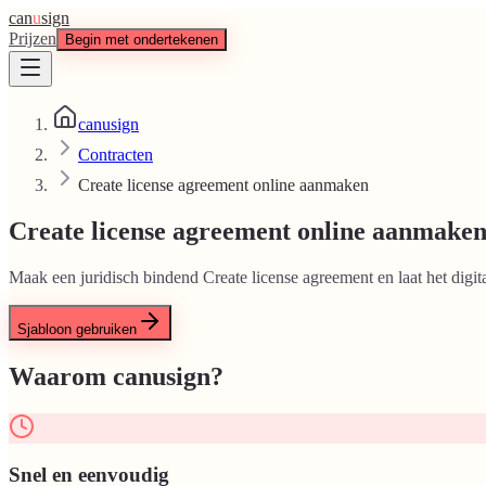
can
u
sign
Prijzen
Begin met ondertekenen
canusign
Contracten
Create license agreement online aanmaken
Create license agreement online aanmake
Maak een juridisch bindend Create license agreement en laat het digit
Sjabloon gebruiken
Waarom canusign?
Snel en eenvoudig