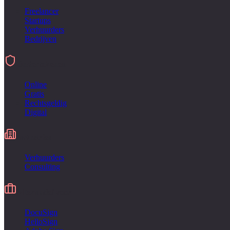
Freelancer
Startups
Verhuurders
Bedrijven
Ondertekenen
Online
Gratis
Rechtsgeldig
Digital
Industries
Verhuurders
Consulting
Alternatief voor
DocuSign
HelloSign