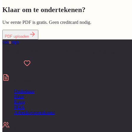
Klaar om te ondertekenen?
Uw eerste PDF is gratis. Geen creditcard nodig.
PDF uploaden
can
u
sign
Gemaakt voor mensen die een hekel hebben aan papierwerk
Made with
Contracten
Onderhuur
Huur
Koop
NDA
Arbeidsovereenkomst
Voor