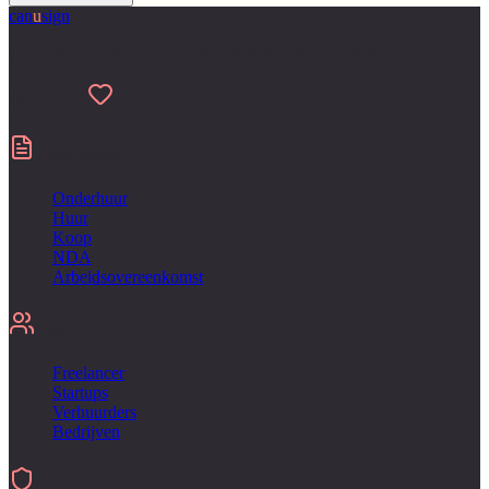
can
u
sign
Gemaakt voor mensen die een hekel hebben aan papierwerk
Made with
Contracten
Onderhuur
Huur
Koop
NDA
Arbeidsovereenkomst
Voor
Freelancer
Startups
Verhuurders
Bedrijven
Ondertekenen