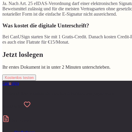
Ja. Nach Art. 25 eIDAS-Verordnung darf einer elektronischen Signatur
Beweismittel zulässig und für die meisten Vertragsarten ohne gesetzl
notarieller Form ist die einfache E-Signatur nicht ausreichend.
Was kostet die digitale Unterschrift?
Bei CanUSign starten Sie mit 1 Gratis-Credit. Danach kosten Credit-
es auch eine Flatrate für €15/Monat.
Jetzt loslegen
Ihr erstes Dokument ist in unter 2 Minuten unterschrieben.
Kostenlos testen
can
u
sign
Gemaakt voor mensen die een hekel hebben aan papierwerk
Made with
Contracten