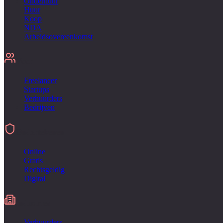
Onderhuur
Huur
Koop
NDA
Arbeidsovereenkomst
Voor
Freelancer
Startups
Verhuurders
Bedrijven
Ondertekenen
Online
Gratis
Rechtsgeldig
Digital
Industries
Verhuurders