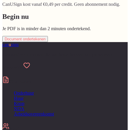
CanUSign kost vanaf €0,49 per credit. Geen abonnement nodig.
Begin nu
Je PDF is in minder dan 2 minuten ondertekend.
Document ondertekenen
can
u
sign
Gemaakt voor mensen die een hekel hebben aan papierwerk
Made with
Contracten
Onderhuur
Huur
Koop
NDA
Arbeidsovereenkomst
Voor