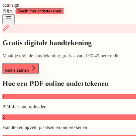
can
u
sign
Prijzen
Begin met ondertekenen
Gratis digitale handtekening
Maak je digitale handtekening gratis – vanaf €0,49 per credit.
Gratis starten
Hoe een PDF online ondertekenen
1
PDF-bestand uploaden
2
Handtekeningveld plaatsen en ondertekenen