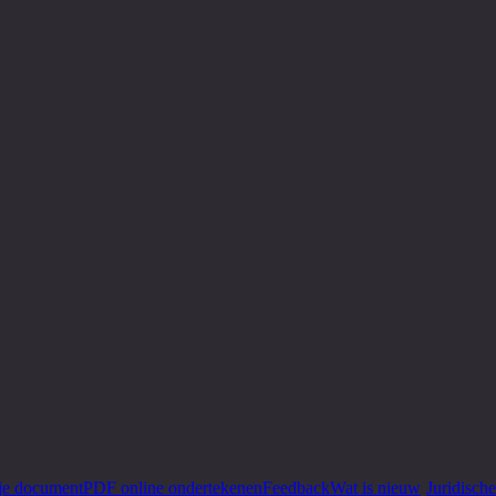
je document
PDF online ondertekenen
Feedback
Wat is nieuw
·
Juridisch