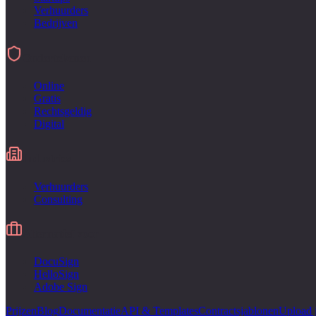
Verhuurders
Bedrijven
Ondertekenen
Online
Gratis
Rechtsgeldig
Digital
Industries
Verhuurders
Consulting
Alternatief voor
DocuSign
HelloSign
Adobe Sign
Prijzen
Blog
Documentatie
API & Templates
Contractsjablonen
Upload 