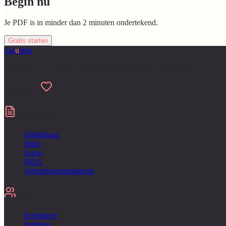
Begin nu
Je PDF is in minder dan 2 minuten ondertekend.
Gratis starten
can
u
sign
Gemaakt voor mensen die een hekel hebben aan papierwerk
Made with
Contracten
Onderhuur
Huur
Koop
NDA
Arbeidsovereenkomst
Voor
Freelancer
Startups