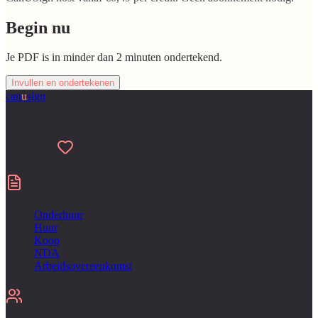
Begin nu
Je PDF is in minder dan 2 minuten ondertekend.
Invullen en ondertekenen
can
u
sign
Gemaakt voor mensen die een hekel hebben aan papierwerk
Made with
Contracten
Onderhuur
Huur
Koop
NDA
Arbeidsovereenkomst
Voor