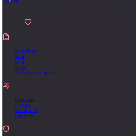
can
u
sign
Gemaakt voor mensen die een hekel hebben aan papierwerk
Made with
Contracten
Onderhuur
Huur
Koop
NDA
Arbeidsovereenkomst
Voor
Freelancer
Startups
Verhuurders
Bedrijven
Ondertekenen