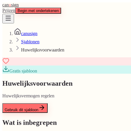
can
u
sign
Prijzen
Begin met ondertekenen
canusign
Sjablonen
Huwelijksvoorwaarden
Gratis sjabloon
Huwelijksvoorwaarden
Huwelijksvermogen regelen
Gebruik dit sjabloon
Wat is inbegrepen