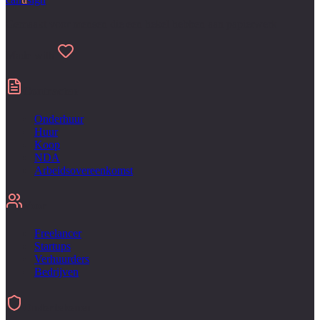
Gemaakt voor mensen die een hekel hebben aan papierwerk
Made with
Contracten
Onderhuur
Huur
Koop
NDA
Arbeidsovereenkomst
Voor
Freelancer
Startups
Verhuurders
Bedrijven
Ondertekenen