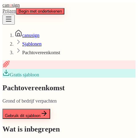
can
u
sign
Prijzen
Begin met ondertekenen
canusign
Sjablonen
Pachtovereenkomst
Gratis sjabloon
Pachtovereenkomst
Grond of bedrijf verpachten
Gebruik dit sjabloon
Wat is inbegrepen