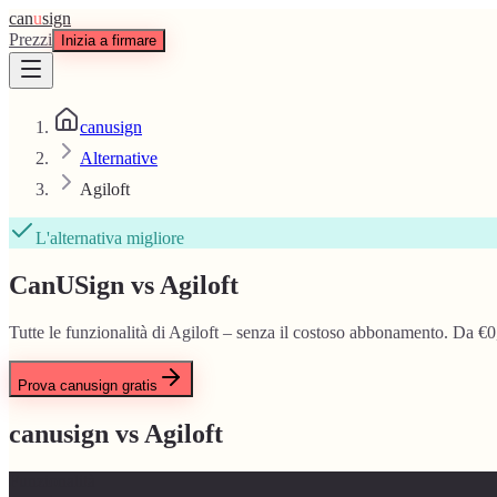
can
u
sign
Prezzi
Inizia a firmare
canusign
Alternative
Agiloft
L'alternativa migliore
CanUSign vs Agiloft
Tutte le funzionalità di Agiloft – senza il costoso abbonamento. Da €0
Prova canusign gratis
canusign vs
Agiloft
Funzionalità