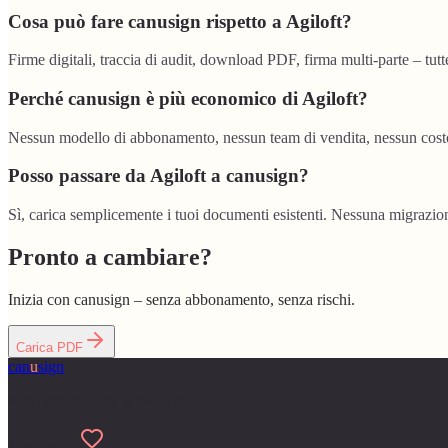
Cosa può fare canusign rispetto a Agiloft?
Firme digitali, traccia di audit, download PDF, firma multi-parte – tutt
Perché canusign è più economico di Agiloft?
Nessun modello di abbonamento, nessun team di vendita, nessun costo 
Posso passare da Agiloft a canusign?
Sì, carica semplicemente i tuoi documenti esistenti. Nessuna migrazione
Pronto a cambiare?
Inizia con canusign – senza abbonamento, senza rischi.
Carica PDF
can
u
sign
Fatto per chi odia la burocrazia
Made with