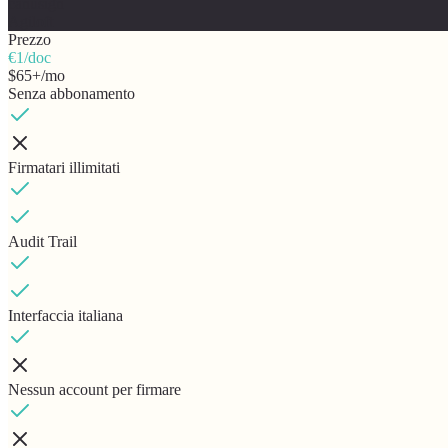
canusign
Agiloft
Prezzo
€1/doc
$65+/mo
Senza abbonamento
Firmatari illimitati
Audit Trail
Interfaccia italiana
Nessun account per firmare