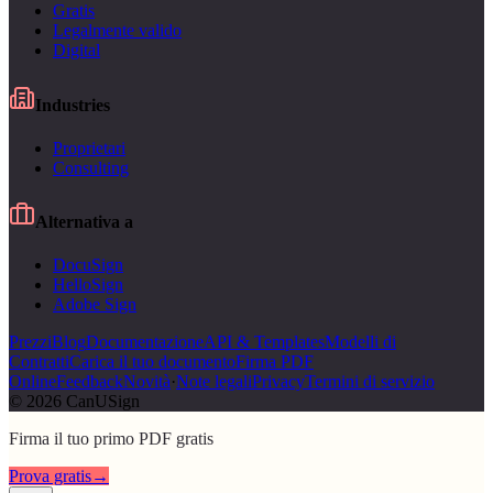
Gratis
Legalmente valido
Digital
Industries
Proprietari
Consulting
Alternativa a
DocuSign
HelloSign
Adobe Sign
Prezzi
Blog
Documentazione
API & Templates
Modelli di
Contratti
Carica il tuo documento
Firma PDF
Online
Feedback
Novità
·
Note legali
Privacy
Termini di servizio
© 2026 CanUSign
Firma il tuo primo PDF gratis
Prova gratis
→