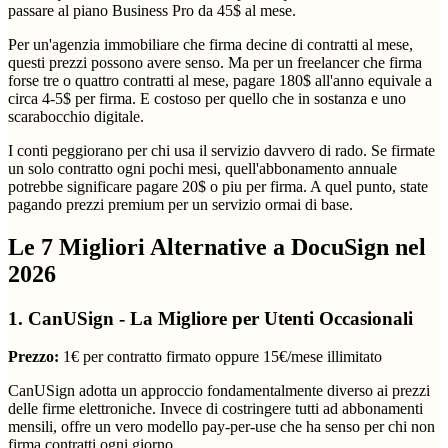
passare al piano Business Pro da 45$ al mese.
Per un'agenzia immobiliare che firma decine di contratti al mese,
questi prezzi possono avere senso. Ma per un freelancer che firma
forse tre o quattro contratti al mese, pagare 180$ all'anno equivale a
circa 4-5$ per firma. E costoso per quello che in sostanza e uno
scarabocchio digitale.
I conti peggiorano per chi usa il servizio davvero di rado. Se firmate
un solo contratto ogni pochi mesi, quell'abbonamento annuale
potrebbe significare pagare 20$ o piu per firma. A quel punto, state
pagando prezzi premium per un servizio ormai di base.
Le 7 Migliori Alternative a DocuSign nel
2026
1. CanUSign - La Migliore per Utenti Occasionali
Prezzo:
1€ per contratto firmato oppure 15€/mese illimitato
CanUSign adotta un approccio fondamentalmente diverso ai prezzi
delle firme elettroniche. Invece di costringere tutti ad abbonamenti
mensili, offre un vero modello pay-per-use che ha senso per chi non
firma contratti ogni giorno.