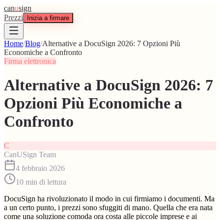
can
u
sign
Prezzi
Inizia a firmare
Home
/
Blog
/
Alternative a DocuSign 2026: 7 Opzioni Più
Economiche a Confronto
Firma elettronica
Alternative a DocuSign 2026: 7
Opzioni Più Economiche a
Confronto
C
CanUSign Team
4 febbraio 2026
10
min di lettura
DocuSign ha rivoluzionato il modo in cui firmiamo i documenti. Ma
a un certo punto, i prezzi sono sfuggiti di mano. Quella che era nata
come una soluzione comoda ora costa alle piccole imprese e ai