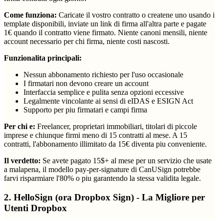
Come funziona:
Caricate il vostro contratto o createne uno usando i
template disponibili, inviate un link di firma all'altra parte e pagate
1€ quando il contratto viene firmato. Niente canoni mensili, niente
account necessario per chi firma, niente costi nascosti.
Funzionalita principali:
Nessun abbonamento richiesto per l'uso occasionale
I firmatari non devono creare un account
Interfaccia semplice e pulita senza opzioni eccessive
Legalmente vincolante ai sensi di eIDAS e ESIGN Act
Supporto per piu firmatari e campi firma
Per chi e:
Freelancer, proprietari immobiliari, titolari di piccole
imprese e chiunque firmi meno di 15 contratti al mese. A 15
contratti, l'abbonamento illimitato da 15€ diventa piu conveniente.
Il verdetto:
Se avete pagato 15$+ al mese per un servizio che usate
a malapena, il modello pay-per-signature di CanUSign potrebbe
farvi risparmiare l'80% o piu garantendo la stessa validita legale.
2. HelloSign (ora Dropbox Sign) - La Migliore per
Utenti Dropbox