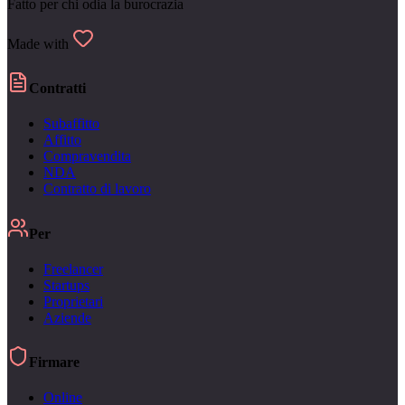
Fatto per chi odia la burocrazia
Made with
Contratti
Subaffitto
Affitto
Compravendita
NDA
Contratto di lavoro
Per
Freelancer
Startups
Proprietari
Aziende
Firmare
Online