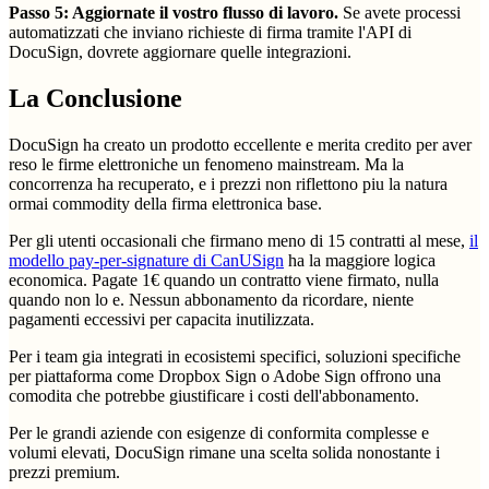
Passo 5: Aggiornate il vostro flusso di lavoro.
Se avete processi
automatizzati che inviano richieste di firma tramite l'API di
DocuSign, dovrete aggiornare quelle integrazioni.
La Conclusione
DocuSign ha creato un prodotto eccellente e merita credito per aver
reso le firme elettroniche un fenomeno mainstream. Ma la
concorrenza ha recuperato, e i prezzi non riflettono piu la natura
ormai commodity della firma elettronica base.
Per gli utenti occasionali che firmano meno di 15 contratti al mese,
il
modello pay-per-signature di CanUSign
ha la maggiore logica
economica. Pagate 1€ quando un contratto viene firmato, nulla
quando non lo e. Nessun abbonamento da ricordare, niente
pagamenti eccessivi per capacita inutilizzata.
Per i team gia integrati in ecosistemi specifici, soluzioni specifiche
per piattaforma come Dropbox Sign o Adobe Sign offrono una
comodita che potrebbe giustificare i costi dell'abbonamento.
Per le grandi aziende con esigenze di conformita complesse e
volumi elevati, DocuSign rimane una scelta solida nonostante i
prezzi premium.