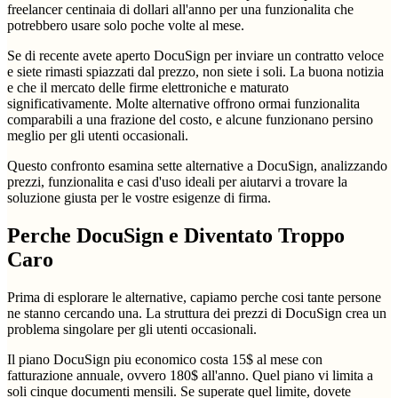
freelancer centinaia di dollari all'anno per una funzionalita che
potrebbero usare solo poche volte al mese.
Se di recente avete aperto DocuSign per inviare un contratto veloce
e siete rimasti spiazzati dal prezzo, non siete i soli. La buona notizia
e che il mercato delle firme elettroniche e maturato
significativamente. Molte alternative offrono ormai funzionalita
comparabili a una frazione del costo, e alcune funzionano persino
meglio per gli utenti occasionali.
Questo confronto esamina sette alternative a DocuSign, analizzando
prezzi, funzionalita e casi d'uso ideali per aiutarvi a trovare la
soluzione giusta per le vostre esigenze di firma.
Perche DocuSign e Diventato Troppo
Caro
Prima di esplorare le alternative, capiamo perche cosi tante persone
ne stanno cercando una. La struttura dei prezzi di DocuSign crea un
problema singolare per gli utenti occasionali.
Il piano DocuSign piu economico costa 15$ al mese con
fatturazione annuale, ovvero 180$ all'anno. Quel piano vi limita a
soli cinque documenti mensili. Se superate quel limite, dovete