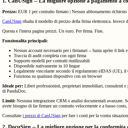
1. CanUSign -- La migliore opzione a pagamento a 
Prezzo:
EUR 1 per contratto firmato | Nessun abbonamento richiesto
CanUSign
ribalta il modello di prezzo della firma elettronica. Inve
Questa e l'intera pagina prezzi. Un euro. Per firma. Fine.
Funzionalita principali:
Nessun account necessario per i firmatari -- basta aprire il link 
Traccia di audit completa con ogni firma
Supporto modelli per contratti riutilizzabili
Disponibile nativamente in 10 lingue
Legalmente vincolante secondo il regolamento eIDAS (UE), il
Funziona su qualsiasi dispositivo con un browser
Ideale per:
Liberi professionisti, proprietari immobiliari, consulenti
di PandaDoc.
Limiti:
Nessuna integrazione CRM o analisi documentali avanzate. Se 
avete bisogno di far firmare un contratto velocemente e a basso costo, e
Consultate
i prezzi di CanUSign
per fare i conti per la vostra situazion
2. DocuSign -- La migliore opzione per la conformita 