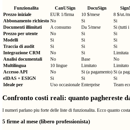
Funzionalita
CanUSign
DocuSign
Sig
Prezzo iniziale
EUR 1/firma
10 $/mese
8 $/ut./m
Abbonamento richiesto
No
Si
Si
Documenti illimitati
A consumo
Da 5/mese
Si (tutti 
Prezzo per utente
No
Si
Si
Modelli
Si
Si
Si
Traccia di audit
Si
Si
Si
Integrazione CRM
No
Si
Limitata
Analisi documentali
No
Base
No
Multilingua
10 lingue
Limitato
Limitato
Accesso API
No
Si (a pagamento)
Si (a pa
eIDAS + ESIGN
Si
Si
Si
Ideale per
Uso occasionale
Enterprise
Team ec
Confronto costi reali: quanto paghereste 
I numeri parlano piu forte delle liste di funzionalita. Ecco quanto costa 
5 firme al mese (libero professionista)