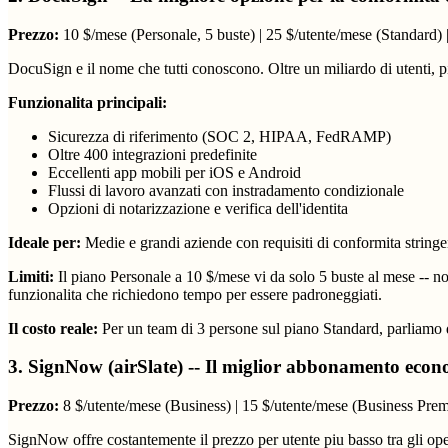
Prezzo:
10 $/mese (Personale, 5 buste) | 25 $/utente/mese (Standard) 
DocuSign e il nome che tutti conoscono. Oltre un miliardo di utenti, piu 
Funzionalita principali:
Sicurezza di riferimento (SOC 2, HIPAA, FedRAMP)
Oltre 400 integrazioni predefinite
Eccellenti app mobili per iOS e Android
Flussi di lavoro avanzati con instradamento condizionale
Opzioni di notarizzazione e verifica dell'identita
Ideale per:
Medie e grandi aziende con requisiti di conformita stringen
Limiti:
Il piano Personale a 10 $/mese vi da solo 5 buste al mese -- no
funzionalita che richiedono tempo per essere padroneggiati.
Il costo reale:
Per un team di 3 persone sul piano Standard, parliamo d
3. SignNow (airSlate) -- Il miglior abbonamento eco
Prezzo:
8 $/utente/mese (Business) | 15 $/utente/mese (Business Prem
SignNow offre costantemente il prezzo per utente piu basso tra gli opera