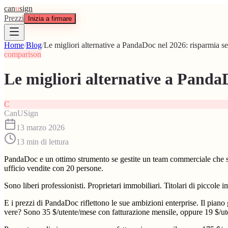
can
u
sign
Prezzi
Inizia a firmare
Home
/
Blog
/
Le migliori alternative a PandaDoc nel 2026: risparmia se
comparison
Le migliori alternative a Panda
C
CanUSign
13 marzo 2026
13
min di lettura
PandaDoc e un ottimo strumento se gestite un team commerciale che sfor
ufficio vendite con 20 persone.
Sono liberi professionisti. Proprietari immobiliari. Titolari di piccol
E i prezzi di PandaDoc riflettono le sue ambizioni enterprise. Il piano g
vere? Sono 35 $/utente/mese con fatturazione mensile, oppure 19 $/u