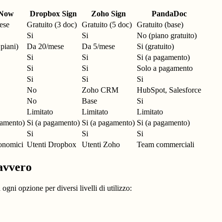
nNow
Dropbox Sign
Zoho Sign
PandaDoc
ese
Gratuito (3 doc)
Gratuito (5 doc)
Gratuito (base)
Si
Si
No (piano gratuito)
i piani)
Da 20/mese
Da 5/mese
Si (gratuito)
Si
Si
Si (a pagamento)
Si
Si
Solo a pagamento
Si
Si
Si
No
Zoho CRM
HubSpot, Salesforce
No
Base
Si
Limitato
Limitato
Limitato
gamento)
Si (a pagamento)
Si (a pagamento)
Si (a pagamento)
Si
Si
Si
onomici
Utenti Dropbox
Utenti Zoho
Team commerciali
davvero
ogni opzione per diversi livelli di utilizzo: