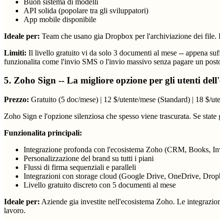
Buon sistema di modelli
API solida (popolare tra gli sviluppatori)
App mobile disponibile
Ideale per:
Team che usano gia Dropbox per l'archiviazione dei file. L
Limiti:
Il livello gratuito vi da solo 3 documenti al mese -- appena suf
funzionalita come l'invio SMS o l'invio massivo senza pagare un posto
5. Zoho Sign -- La migliore opzione per gli utenti del
Prezzo:
Gratuito (5 doc/mese) | 12 $/utente/mese (Standard) | 18 $/ut
Zoho Sign e l'opzione silenziosa che spesso viene trascurata. Se sta
Funzionalita principali:
Integrazione profonda con l'ecosistema Zoho (CRM, Books, In
Personalizzazione del brand su tutti i piani
Flussi di firma sequenziali e paralleli
Integrazioni con storage cloud (Google Drive, OneDrive, Dro
Livello gratuito discreto con 5 documenti al mese
Ideale per:
Aziende gia investite nell'ecosistema Zoho. Le integrazion
lavoro.