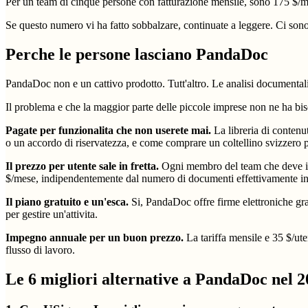
Per un team di cinque persone con fatturazione mensile, sono 175 $/me
Se questo numero vi ha fatto sobbalzare, continuate a leggere. Ci sono 
Perche le persone lasciano PandaDoc
PandaDoc non e un cattivo prodotto. Tutt'altro. Le analisi documentali
Il problema e che la maggior parte delle piccole imprese non ne ha bi
Pagate per funzionalita che non userete mai.
La libreria di contenu
o un accordo di riservatezza, e come comprare un coltellino svizzero p
Il prezzo per utente sale in fretta.
Ogni membro del team che deve inv
$/mese, indipendentemente dal numero di documenti effettivamente inv
Il piano gratuito e un'esca.
Si, PandaDoc offre firme elettroniche grat
per gestire un'attivita.
Impegno annuale per un buon prezzo.
La tariffa mensile e 35 $/ute
flusso di lavoro.
Le 6 migliori alternative a PandaDoc nel 