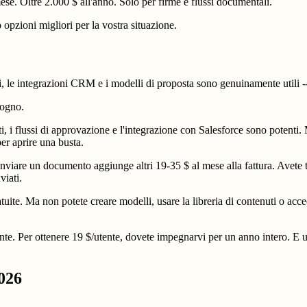
se. Oltre 2.000 $ all'anno. Solo per firme e flussi documentali.
opzioni migliori per la vostra situazione.
, le integrazioni CRM e i modelli di proposta sono genuinamente utili -
sogno.
ti, i flussi di approvazione e l'integrazione con Salesforce sono potenti
er aprire una busta.
iare un documento aggiunge altri 19-35 $ al mese alla fattura. Avete 
iati.
uite. Ma non potete creare modelli, usare la libreria di contenuti o acced
nte. Per ottenere 19 $/utente, dovete impegnarvi per un anno intero. E u
2026