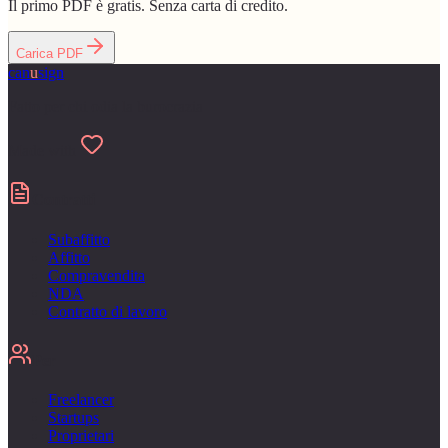
Il primo PDF è gratis. Senza carta di credito.
Carica PDF
can
u
sign
Fatto per chi odia la burocrazia
Made with
Contratti
Subaffitto
Affitto
Compravendita
NDA
Contratto di lavoro
Per
Freelancer
Startups
Proprietari