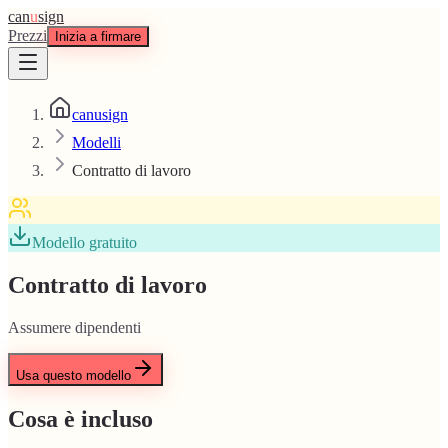
can
u
sign
Prezzi
Inizia a firmare
canusign
Modelli
Contratto di lavoro
Modello gratuito
Contratto di lavoro
Assumere dipendenti
Usa questo modello
Cosa è incluso