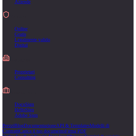
Aziende
Firmare
Online
Gratis
Legalmente valido
Digital
Industries
Proprietari
Consulting
Alternativa a
DocuSign
HelloSign
Adobe Sign
Prezzi
Blog
Documentazione
API & Templates
Modelli di
Contratti
Carica il tuo documento
Firma PDF