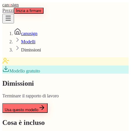
can
u
sign
Prezzi
Inizia a firmare
canusign
Modelli
Dimissioni
Modello gratuito
Dimissioni
Terminare il rapporto di lavoro
Usa questo modello
Cosa è incluso