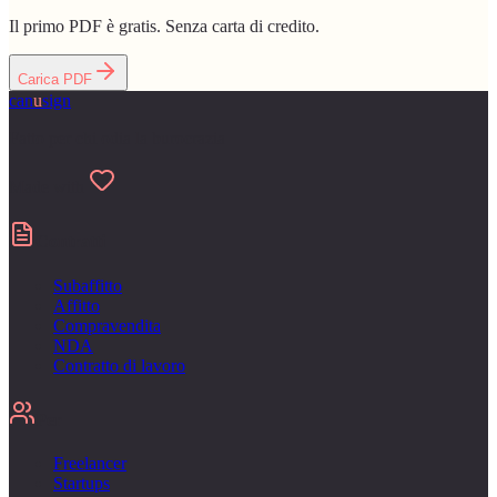
Il primo PDF è gratis. Senza carta di credito.
Carica PDF
can
u
sign
Fatto per chi odia la burocrazia
Made with
Contratti
Subaffitto
Affitto
Compravendita
NDA
Contratto di lavoro
Per
Freelancer
Startups