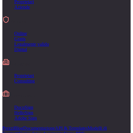
Proprietari
Aziende
Firmare
Online
Gratis
Legalmente valido
Digital
Industries
Proprietari
Consulting
Alternativa a
DocuSign
HelloSign
Adobe Sign
Prezzi
Blog
Documentazione
API & Templates
Modelli di