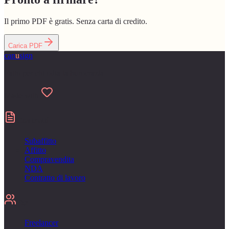
Il primo PDF è gratis. Senza carta di credito.
Carica PDF
can
u
sign
Fatto per chi odia la burocrazia
Made with
Contratti
Subaffitto
Affitto
Compravendita
NDA
Contratto di lavoro
Per
Freelancer