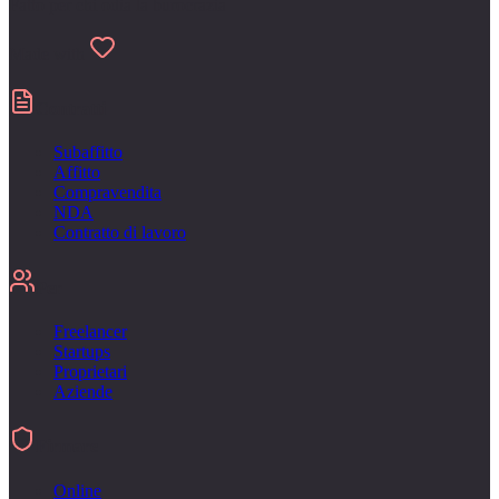
Fatto per chi odia la burocrazia
Made with
Contratti
Subaffitto
Affitto
Compravendita
NDA
Contratto di lavoro
Per
Freelancer
Startups
Proprietari
Aziende
Firmare
Online