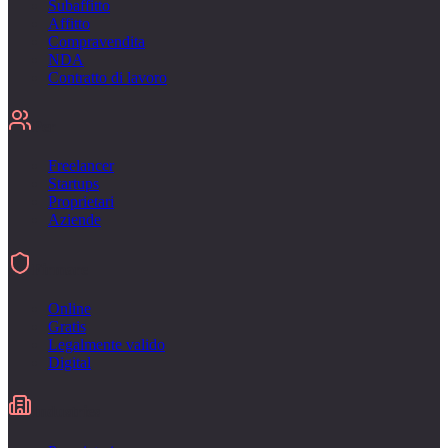
Subaffitto
Affitto
Compravendita
NDA
Contratto di lavoro
Per
Freelancer
Startups
Proprietari
Aziende
Firmare
Online
Gratis
Legalmente valido
Digital
Industries