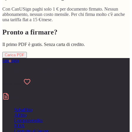
Con CanUSign paghi solo 1 € per documento firmato. Nessun
abbonamento, nessun costo mensile. Per chi firma molto c'è anche
una tariffa flat a 15 €/mese.
Pronto a firmare?
Il primo PDF è gratis. Senza carta di credito.
Carica PDF
can
u
sign
Fatto per chi odia la burocrazia
Made with
Contratti
Subaffitto
Affitto
Compravendita
NDA
Contratto di lavoro