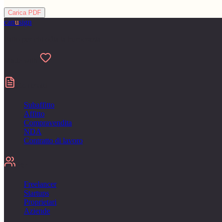
Carica PDF
can
u
sign
Fatto per chi odia la burocrazia
Made with
Contratti
Subaffitto
Affitto
Compravendita
NDA
Contratto di lavoro
Per
Freelancer
Startups
Proprietari
Aziende