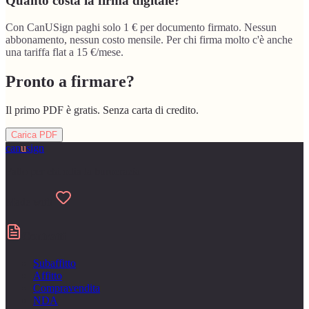
Quanto costa la firma digitale?
Con CanUSign paghi solo 1 € per documento firmato. Nessun
abbonamento, nessun costo mensile. Per chi firma molto c'è anche
una tariffa flat a 15 €/mese.
Pronto a firmare?
Il primo PDF è gratis. Senza carta di credito.
Carica PDF
can
u
sign
Fatto per chi odia la burocrazia
Made with
Contratti
Subaffitto
Affitto
Compravendita
NDA