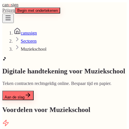
can
u
sign
Prijzen
Begin met ondertekenen
canusign
Sectoren
Muziekschool
🎵
Digitale handtekening voor Muziekschool
Teken contracten rechtsgeldig online. Bespaar tijd en papier.
Aan de slag
Voordelen voor Muziekschool