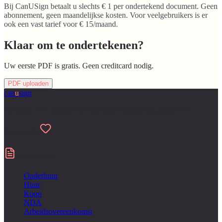
Bij CanUSign betaalt u slechts € 1 per ondertekend document. Geen
abonnement, geen maandelijkse kosten. Voor veelgebruikers is er
ook een vast tarief voor € 15/maand.
Klaar om te ondertekenen?
Uw eerste PDF is gratis. Geen creditcard nodig.
PDF uploaden
can
u
sign
Gemaakt voor mensen die een hekel hebben aan papierwerk
Made with
Contracten
Onderhuur
Huur
Koop
NDA
Arbeidsovereenkomst