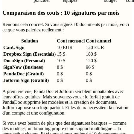
ponctuel
equipes
budget
com
Comparaison des couts : 10 signatures par mois
Rendons cela concret. Si vous signez 10 documents par mois, voici
ce que vous paieriez reellement :
Solution
Cout mensuel
Cout annuel
CanUSign
10 EUR
120 EUR
Dropbox Sign (Essentials)
15 $
180 $
DocuSign (Personal)
10 $
120 $
SignNow (Business)
8 $
96 $
PandaDoc (Gratuit)
0 $
0 $
Jotform Sign (Gratuit)
0 $
0 $
A premiere vue, PandaDoc et Jotform semblent imbattables avec
leurs offres gratuites. Mais souvenez-vous : le forfait gratuit de
PandaDoc supprime les modeles et la creation de documents.
Jotform appose son logo partout. Et les deux necessitent la creation
d'un compte et une configuration.
Si vous avez besoin de plus que des signatures basiques -- comme
des modeles, un branding propre et un support multilingue -- la
perspective change. Et si vous signez moins de 10 documents par