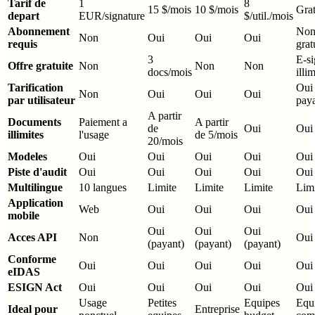
Tarif de
1
8
15 $/mois
10 $/mois
Grat
depart
EUR/signature
$/util./mois
Abonnement
Non 
Non
Oui
Oui
Oui
requis
grat
3
E-s
Offre gratuite
Non
Non
Non
docs/mois
illim
Tarification
Oui 
Non
Oui
Oui
Oui
par utilisateur
paya
A partir
Documents
Paiement a
A partir
de
Oui
Oui 
illimites
l'usage
de 5/mois
20/mois
Modeles
Oui
Oui
Oui
Oui
Oui 
Piste d'audit
Oui
Oui
Oui
Oui
Oui
Multilingue
10 langues
Limite
Limite
Limite
Lim
Application
Web
Oui
Oui
Oui
Oui
mobile
Oui
Oui
Oui
Acces API
Non
Oui 
(payant)
(payant)
(payant)
Conforme
Oui
Oui
Oui
Oui
Oui
eIDAS
ESIGN Act
Oui
Oui
Oui
Oui
Oui
Usage
Petites
Equipes
Equ
Ideal pour
Entreprise