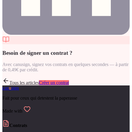
Besoin de signer un contrat ?
Avec canusign, signez vos contrats en quelques secondes — à partir
de 0,49€ par crédit.
Tous les articles
Créer un contrat
can
u
sign
Fait pour ceux qui detestent la paperasse
Made with
Contrats