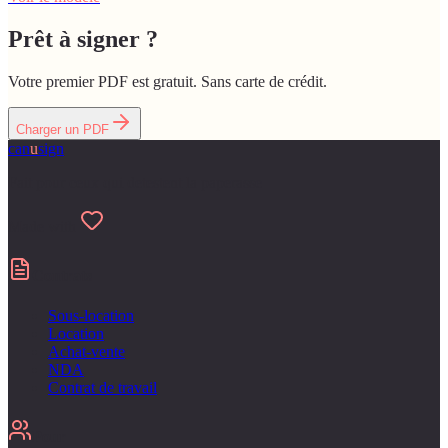
Prêt à signer ?
Votre premier PDF est gratuit. Sans carte de crédit.
Charger un PDF
can
u
sign
Fait pour ceux qui detestent la paperasse
Made with
Contrats
Sous-location
Location
Achat-vente
NDA
Contrat de travail
Pour