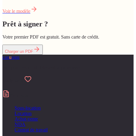
Voir le modèle
Prêt à signer ?
Votre premier PDF est gratuit. Sans carte de crédit.
Charger un PDF
can
u
sign
Fait pour ceux qui detestent la paperasse
Made with
Contrats
Sous-location
Location
Achat-vente
NDA
Contrat de travail