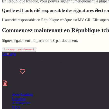
En République tchèque, vous pouvez signer numériquement la plupart 
Quelle est l'autorité responsable des signatures élect
L'autorité responsable en République tchèque est MV ČR. Elle supervis
Commencez maintenant en République tc
Signez légalement – à partir de 1 € par document.
Essayer gratuitement
can
u
sign
Fait pour ceux qui detestent la paperasse
Made with
Contrats
Sous-location
Location
Achat-vente
NDA