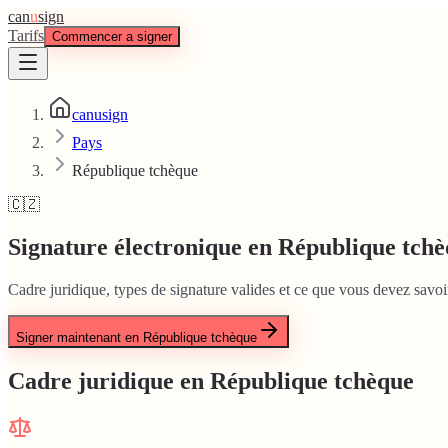
can
u
sign
Tarifs
Commencer a signer
canusign
Pays
République tchèque
🇨🇿
Signature électronique en République tch
Cadre juridique, types de signature valides et ce que vous devez savoi
Signer maintenant en République tchèque
Cadre juridique en République tchèque