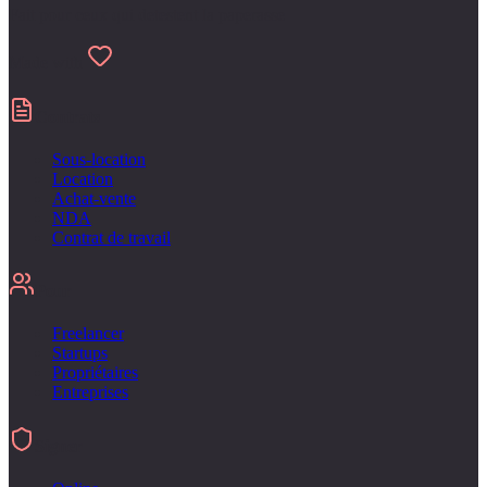
Fait pour ceux qui detestent la paperasse
Made with
Contrats
Sous-location
Location
Achat-vente
NDA
Contrat de travail
Pour
Freelancer
Startups
Propriétaires
Entreprises
Signer