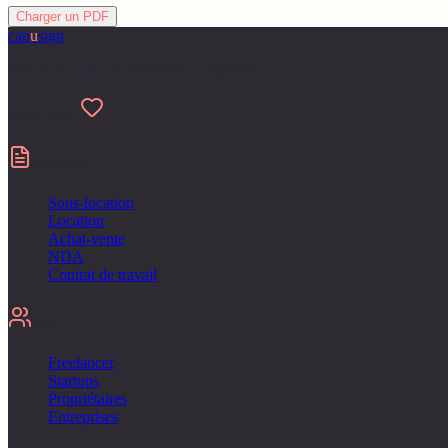
Charger un PDF
can
u
sign
Fait pour ceux qui detestent la paperasse
Made with
Contrats
Sous-location
Location
Achat-vente
NDA
Contrat de travail
Pour
Freelancer
Startups
Propriétaires
Entreprises