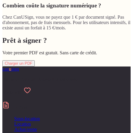
Combien coûte la signature numérique ?
Chez CanUSign, vous ne payez que 1 € par document signé. Pas
d'abonnement, pas de frais mensuels. Pour les utilisateurs intensifs, il
existe aussi un forfait à 15 €/mois.
Prêt à signer ?
Votre premier PDF est gratuit. Sans carte de crédit.
Charger un PDF
can
u
sign
Fait pour ceux qui detestent la paperasse
Made with
Contrats
Sous-location
Location
Achat-vente