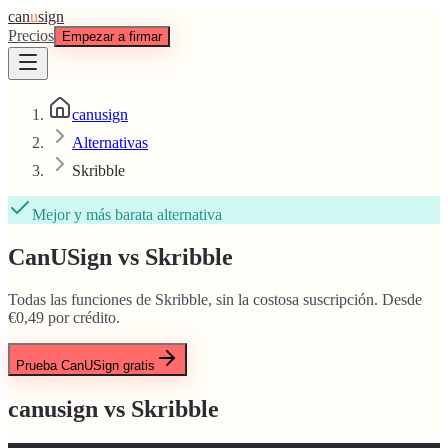
can
u
sign
Precios
Empezar a firmar
canusign
Alternativas
Skribble
Mejor y más barata alternativa
CanUSign vs Skribble
Todas las funciones de Skribble, sin la costosa suscripción. Desde
€0,49 por crédito.
Prueba CanUSign gratis
canusign vs
Skribble