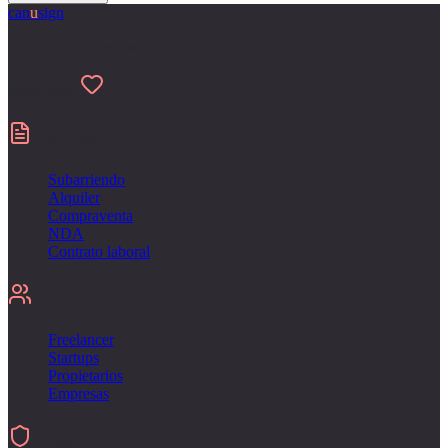
can
u
sign
Hecho para personas que odian el papeleo
Made with
Contratos
Subarriendo
Alquiler
Compraventa
NDA
Contrato laboral
Para
Freelancer
Startups
Propietarios
Empresas
Firmar