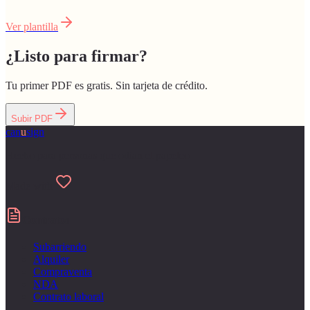
Ver plantilla
¿Listo para firmar?
Tu primer PDF es gratis. Sin tarjeta de crédito.
Subir PDF
can
u
sign
Hecho para personas que odian el papeleo
Made with
Contratos
Subarriendo
Alquiler
Compraventa
NDA
Contrato laboral