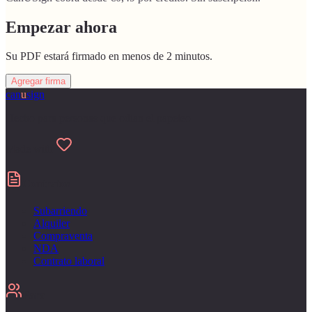
Empezar ahora
Su PDF estará firmado en menos de 2 minutos.
Agregar firma
can
u
sign
Hecho para personas que odian el papeleo
Made with
Contratos
Subarriendo
Alquiler
Compraventa
NDA
Contrato laboral
Para