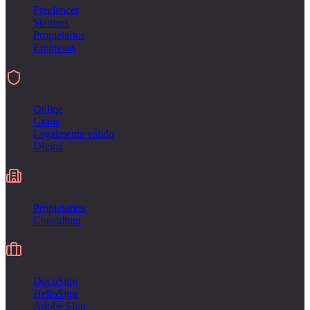
Freelancer
Startups
Propietarios
Empresas
Firmar
Online
Gratis
Legalmente válido
Digital
Industries
Propietarios
Consulting
Alternativa a
DocuSign
HelloSign
Adobe Sign