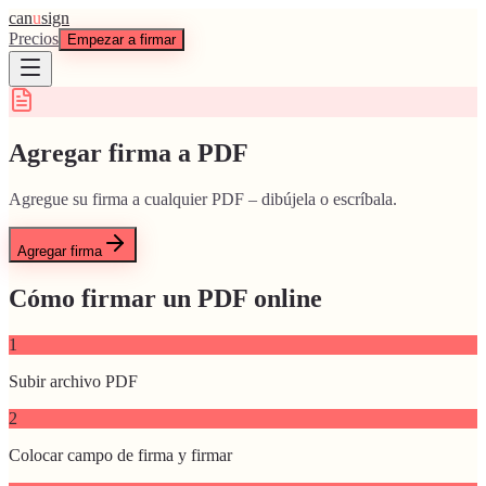
can
u
sign
Precios
Empezar a firmar
Agregar firma a PDF
Agregue su firma a cualquier PDF – dibújela o escríbala.
Agregar firma
Cómo firmar un PDF online
1
Subir archivo PDF
2
Colocar campo de firma y firmar