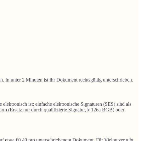
n. In unter 2 Minuten ist Ihr Dokument rechtsgültig unterschrieben.
elektronisch ist; einfache elektronische Signaturen (SES) sind als
orm (Ersatz nur durch qualifizierte Signatur, § 126a BGB) oder
 auf etwa €0,49 pro unterschriebenem Dokument. Für Vielnutzer gibt