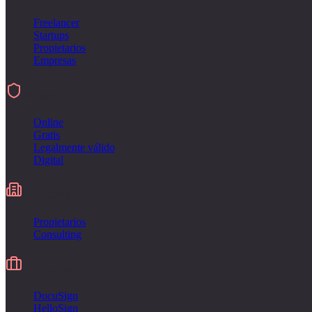
Freelancer
Startups
Propietarios
Empresas
Firmar
Online
Gratis
Legalmente válido
Digital
Industries
Propietarios
Consulting
Alternativa a
DocuSign
HelloSign