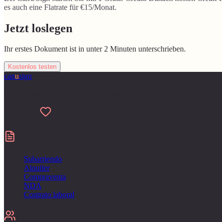
es auch eine Flatrate für €15/Monat.
Jetzt loslegen
Ihr erstes Dokument ist in unter 2 Minuten unterschrieben.
Kostenlos testen
can
u
sign
Hecho para personas que odian el papeleo
Made with
Contratos
Subarriendo
Alquiler
Compraventa
NDA
Contrato laboral
Para