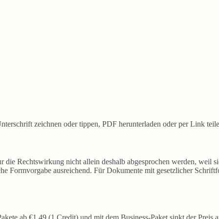
nterschrift zeichnen oder tippen, PDF herunterladen oder per Link teile
 die Rechtswirkung nicht allein deshalb abgesprochen werden, weil sie 
iche Formvorgabe ausreichend. Für Dokumente mit gesetzlicher Schriftf
Pakete ab €1,49 (1 Credit) und mit dem Business-Paket sinkt der Preis