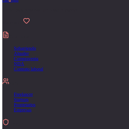
can
u
sign
Hecho para personas que odian el papeleo
Made with
Contratos
Subarriendo
Alquiler
Compraventa
NDA
Contrato laboral
Para
Freelancer
Startups
Propietarios
Empresas
Firmar