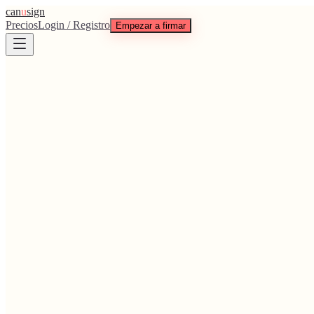
can
u
sign
Precios
Login / Registro
Empezar a firmar
1 crédito gratis al registrarte
Firmantes ilimitados
Descarga PDF con registro