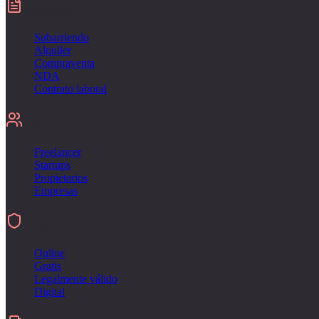
Contratos
Subarriendo
Alquiler
Compraventa
NDA
Contrato laboral
Para
Freelancer
Startups
Propietarios
Empresas
Firmar
Online
Gratis
Legalmente válido
Digital