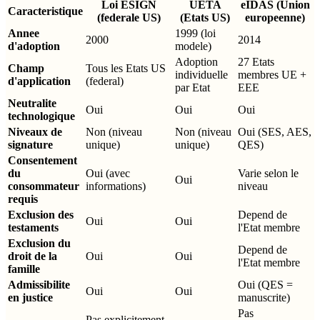
Loi ESIGN
UETA
eIDAS (Union
Caracteristique
(federale US)
(Etats US)
europeenne)
Annee
1999 (loi
2000
2014
d'adoption
modele)
Adoption
27 Etats
Champ
Tous les Etats US
individuelle
membres UE +
d'application
(federal)
par Etat
EEE
Neutralite
Oui
Oui
Oui
technologique
Niveaux de
Non (niveau
Non (niveau
Oui (SES, AES,
signature
unique)
unique)
QES)
Consentement
du
Oui (avec
Varie selon le
Oui
consommateur
informations)
niveau
requis
Exclusion des
Depend de
Oui
Oui
testaments
l'Etat membre
Exclusion du
Depend de
droit de la
Oui
Oui
l'Etat membre
famille
Admissibilite
Oui (QES =
Oui
Oui
en justice
manuscrite)
Pas
Pas explicitement,