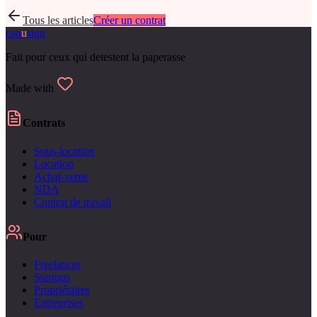
Tous les articles
Créer un contrat
can
u
sign
Fait pour ceux qui detestent la paperasse
Made with
Contrats
Sous-location
Location
Achat-vente
NDA
Contrat de travail
Pour
Freelancer
Startups
Propriétaires
Entreprises