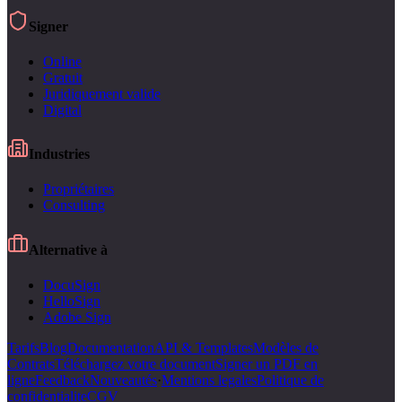
Signer
Online
Gratuit
Juridiquement valide
Digital
Industries
Propriétaires
Consulting
Alternative à
DocuSign
HelloSign
Adobe Sign
Tarifs
Blog
Documentation
API & Templates
Modèles de
Contrats
Téléchargez votre document
Signer un PDF en
ligne
Feedback
Nouveautés
·
Mentions legales
Politique de
confidentialite
CGV