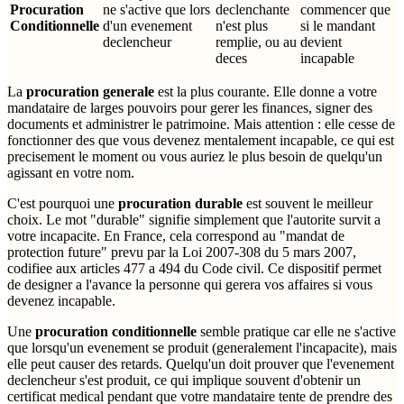
Procuration
ne s'active que lors
declenchante
commencer que
Conditionnelle
d'un evenement
n'est plus
si le mandant
declencheur
remplie, ou au
devient
deces
incapable
La
procuration generale
est la plus courante. Elle donne a votre
mandataire de larges pouvoirs pour gerer les finances, signer des
documents et administrer le patrimoine. Mais attention : elle cesse de
fonctionner des que vous devenez mentalement incapable, ce qui est
precisement le moment ou vous auriez le plus besoin de quelqu'un
agissant en votre nom.
C'est pourquoi une
procuration durable
est souvent le meilleur
choix. Le mot "durable" signifie simplement que l'autorite survit a
votre incapacite. En France, cela correspond au "mandat de
protection future" prevu par la Loi 2007-308 du 5 mars 2007,
codifiee aux articles 477 a 494 du Code civil. Ce dispositif permet
de designer a l'avance la personne qui gerera vos affaires si vous
devenez incapable.
Une
procuration conditionnelle
semble pratique car elle ne s'active
que lorsqu'un evenement se produit (generalement l'incapacite), mais
elle peut causer des retards. Quelqu'un doit prouver que l'evenement
declencheur s'est produit, ce qui implique souvent d'obtenir un
certificat medical pendant que votre mandataire tente de prendre des