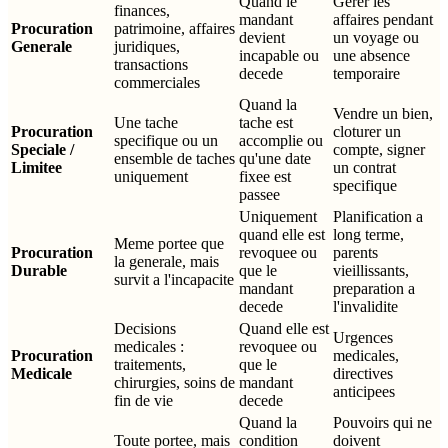
Quand le
Gerer les
finances,
mandant
affaires pendant
Procuration
patrimoine, affaires
devient
un voyage ou
Generale
juridiques,
incapable ou
une absence
transactions
decede
temporaire
commerciales
Quand la
Vendre un bien,
Une tache
tache est
Procuration
cloturer un
specifique ou un
accomplie ou
Speciale /
compte, signer
ensemble de taches
qu'une date
Limitee
un contrat
uniquement
fixee est
specifique
passee
Uniquement
Planification a
quand elle est
long terme,
Meme portee que
Procuration
revoquee ou
parents
la generale, mais
Durable
que le
vieillissants,
survit a l'incapacite
mandant
preparation a
decede
l'invalidite
Decisions
Quand elle est
Urgences
medicales :
revoquee ou
Procuration
medicales,
traitements,
que le
Medicale
directives
chirurgies, soins de
mandant
anticipees
fin de vie
decede
Quand la
Pouvoirs qui ne
Toute portee, mais
condition
doivent