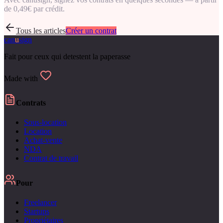
de 0,49€ par crédit.
Tous les articles
Créer un contrat
can
u
sign
Fait pour ceux qui detestent la paperasse
Made with
Contrats
Sous-location
Location
Achat-vente
NDA
Contrat de travail
Pour
Freelancer
Startups
Propriétaires