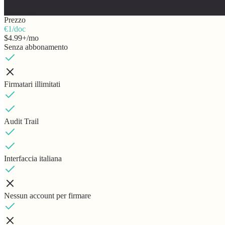
canusign
Soda PDF
Prezzo
€1/doc
$4.99+/mo
Senza abbonamento
Firmatari illimitati
Audit Trail
Interfaccia italiana
Nessun account per firmare