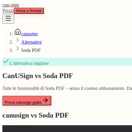
can
u
sign
Prezzi
Inizia a firmare
canusign
Alternative
Soda PDF
L'alternativa migliore
CanUSign vs Soda PDF
Tutte le funzionalità di Soda PDF – senza il costoso abbonamento. Da
Prova canusign gratis
canusign vs
Soda PDF
Funzionalità