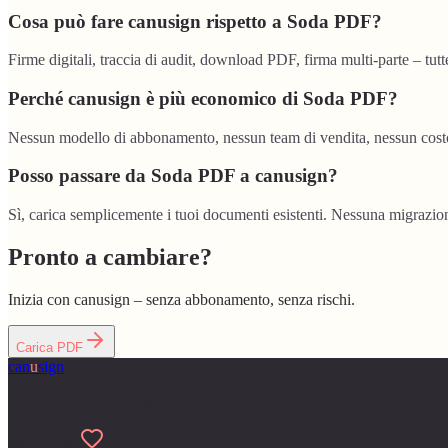
Cosa può fare canusign rispetto a Soda PDF?
Firme digitali, traccia di audit, download PDF, firma multi-parte – tutt
Perché canusign è più economico di Soda PDF?
Nessun modello di abbonamento, nessun team di vendita, nessun costo 
Posso passare da Soda PDF a canusign?
Sì, carica semplicemente i tuoi documenti esistenti. Nessuna migrazione
Pronto a cambiare?
Inizia con canusign – senza abbonamento, senza rischi.
Carica PDF
can
u
sign
Fatto per chi odia la burocrazia
Made with