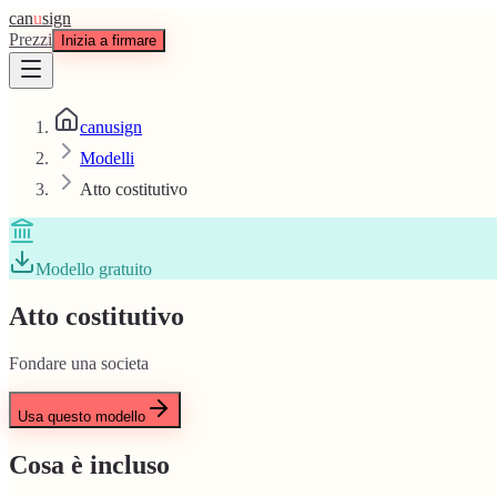
can
u
sign
Prezzi
Inizia a firmare
canusign
Modelli
Atto costitutivo
Modello gratuito
Atto costitutivo
Fondare una societa
Usa questo modello
Cosa è incluso