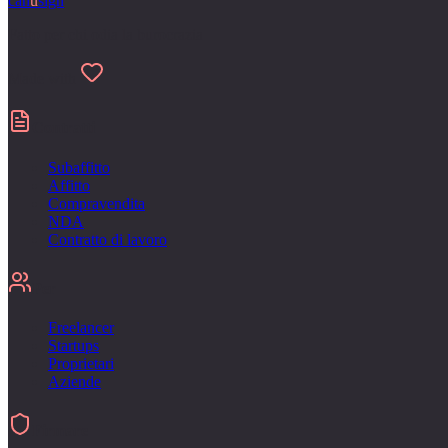
can
u
sign
Fatto per chi odia la burocrazia
Made with
Contratti
Subaffitto
Affitto
Compravendita
NDA
Contratto di lavoro
Per
Freelancer
Startups
Proprietari
Aziende
Firmare