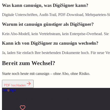
Was kann canusign, was DigiSigner kann?
Digitale Unterschriften, Audit-Trail, PDF-Download, Mehrparteien-Si
Warum ist canusign günstiger als DigiSigner?
Kein Abo-Modell, kein Vertriebsteam, kein Enterprise-Overhead. Sie 
Kann ich von DigiSigner zu canusign wechseln?
Ja, laden Sie einfach Ihre bestehenden Dokumente hoch. Für neue Vert
Bereit zum Wechsel?
Starte noch heute mit canusign – ohne Abo, ohne Risiko.
PDF hochladen
can
u
sign
Für Menschen gemacht, die Papierkram hassen
Made with