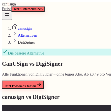
can
u
sign
Preise
Jetzt unterschreiben
canusign
Alternativen
DigiSigner
Die bessere Alternative
CanUSign vs DigiSigner
Alle Funktionen von DigiSigner – ohne teures Abo. Ab €0,49 pro Ver
Jetzt kostenlos testen
canusign vs
DigiSigner
Feature