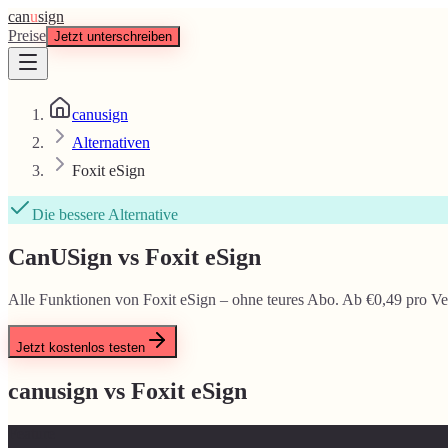
can
u
sign
Preise
Jetzt unterschreiben
canusign
Alternativen
Foxit eSign
Die bessere Alternative
CanUSign vs Foxit eSign
Alle Funktionen von Foxit eSign – ohne teures Abo. Ab €0,49 pro Ve
Jetzt kostenlos testen
canusign vs
Foxit eSign
Feature