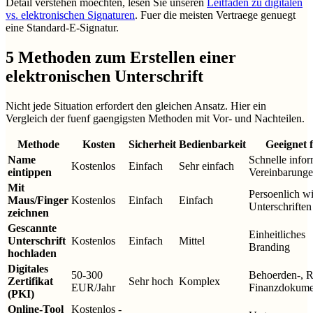
Detail verstehen moechten, lesen Sie unseren
Leitfaden zu digitalen
vs. elektronischen Signaturen
. Fuer die meisten Vertraege genuegt
eine Standard-E-Signatur.
5 Methoden zum Erstellen einer
elektronischen Unterschrift
Nicht jede Situation erfordert den gleichen Ansatz. Hier ein
Vergleich der fuenf gaengigsten Methoden mit Vor- und Nachteilen.
Methode
Kosten
Sicherheit
Bedienbarkeit
Geeignet 
Name
Schnelle infor
Kostenlos
Einfach
Sehr einfach
eintippen
Vereinbarung
Mit
Persoenlich w
Maus/Finger
Kostenlos
Einfach
Einfach
Unterschriften
zeichnen
Gescannte
Einheitliches
Unterschrift
Kostenlos
Einfach
Mittel
Branding
hochladen
Digitales
50-300
Behoerden-, R
Zertifikat
Sehr hoch
Komplex
EUR/Jahr
Finanzdokume
(PKI)
Online-Tool
Kostenlos -