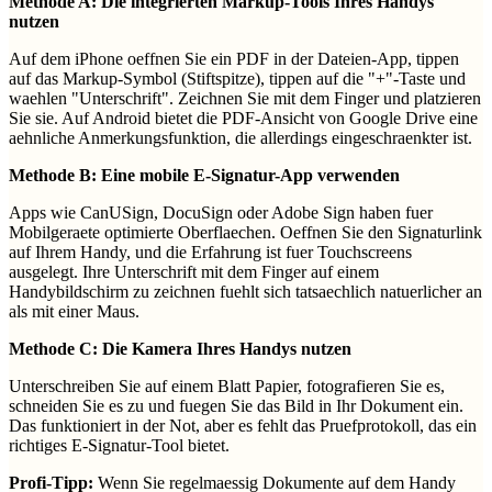
Methode A: Die integrierten Markup-Tools Ihres Handys
nutzen
Auf dem iPhone oeffnen Sie ein PDF in der Dateien-App, tippen
auf das Markup-Symbol (Stiftspitze), tippen auf die "+"-Taste und
waehlen "Unterschrift". Zeichnen Sie mit dem Finger und platzieren
Sie sie. Auf Android bietet die PDF-Ansicht von Google Drive eine
aehnliche Anmerkungsfunktion, die allerdings eingeschraenkter ist.
Methode B: Eine mobile E-Signatur-App verwenden
Apps wie CanUSign, DocuSign oder Adobe Sign haben fuer
Mobilgeraete optimierte Oberflaechen. Oeffnen Sie den Signaturlink
auf Ihrem Handy, und die Erfahrung ist fuer Touchscreens
ausgelegt. Ihre Unterschrift mit dem Finger auf einem
Handybildschirm zu zeichnen fuehlt sich tatsaechlich natuerlicher an
als mit einer Maus.
Methode C: Die Kamera Ihres Handys nutzen
Unterschreiben Sie auf einem Blatt Papier, fotografieren Sie es,
schneiden Sie es zu und fuegen Sie das Bild in Ihr Dokument ein.
Das funktioniert in der Not, aber es fehlt das Pruefprotokoll, das ein
richtiges E-Signatur-Tool bietet.
Profi-Tipp:
Wenn Sie regelmaessig Dokumente auf dem Handy