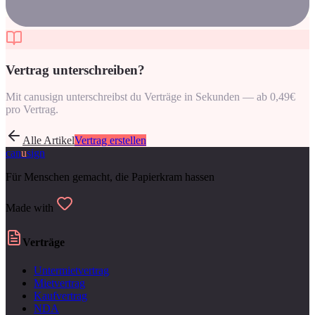
Vertrag unterschreiben?
Mit canusign unterschreibst du Verträge in Sekunden — ab 0,49€
pro Vertrag.
Alle Artikel
Vertrag erstellen
can
u
sign
Für Menschen gemacht, die Papierkram hassen
Made with
Verträge
Untermietvertrag
Mietvertrag
Kaufvertrag
NDA