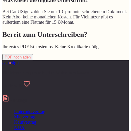
Was kostet die digitale Unterschrift?
Bei CanUSign zahlen Sie nur 1 € pro unterschriebenem Dokument.
Kein Abo, keine monatlichen Kosten. Für Vielnutzer gibt es
außerdem eine Flatrate für 15 €/Monat.
Bereit zum Unterschreiben?
Ihr erstes PDF ist kostenlos. Keine Kreditkarte nötig.
PDF hochladen
can
u
sign
Für Menschen gemacht, die Papierkram hassen
Made with
Verträge
Untermietvertrag
Mietvertrag
Kaufvertrag
NDA