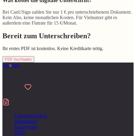
Was kostet die digitale Unterschrift?
Bei CanUSign zahlen Sie nur 1 € pro unterschriebenem Dokument.
Kein Abo, keine monatlichen Kosten. Für Vielnutzer gibt es
außerdem eine Flatrate für 15 €/Monat.
Bereit zum Unterschreiben?
Ihr erstes PDF ist kostenlos. Keine Kreditkarte nötig.
PDF hochladen
can
u
sign
Für Menschen gemacht, die Papierkram hassen
Made with
Verträge
Untermietvertrag
Mietvertrag
Kaufvertrag
NDA