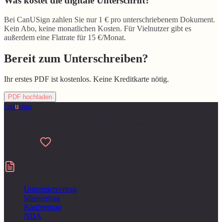
Was kostet die digitale Unterschrift?
Bei CanUSign zahlen Sie nur 1 € pro unterschriebenem Dokument.
Kein Abo, keine monatlichen Kosten. Für Vielnutzer gibt es
außerdem eine Flatrate für 15 €/Monat.
Bereit zum Unterschreiben?
Ihr erstes PDF ist kostenlos. Keine Kreditkarte nötig.
PDF hochladen
can
u
sign
Für Menschen gemacht, die Papierkram hassen
Made with
Verträge
Untermietvertrag
Mietvertrag
Kaufvertrag
NDA