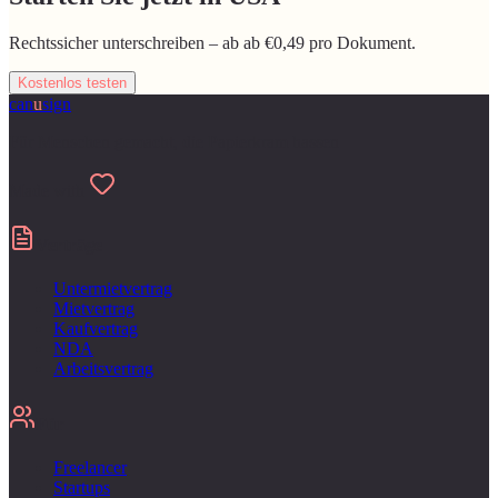
Rechtssicher unterschreiben – ab ab €0,49 pro Dokument.
Kostenlos testen
can
u
sign
Für Menschen gemacht, die Papierkram hassen
Made with
Verträge
Untermietvertrag
Mietvertrag
Kaufvertrag
NDA
Arbeitsvertrag
Für
Freelancer
Startups