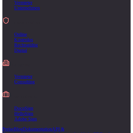
Vermieter
Unternehmen
Unterschreiben
Online
Kostenlos
Rechtsgültig
Digital
Industries
Vermieter
Consulting
Alternative zu
DocuSign
HelloSign
Adobe Sign
Preise
Blog
Dokumentation
API &