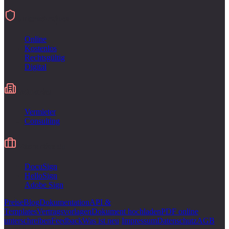
Unterschreiben
Online
Kostenlos
Rechtsgültig
Digital
Industries
Vermieter
Consulting
Alternative zu
DocuSign
HelloSign
Adobe Sign
Preise
Blog
Dokumentation
API &
Templates
Vertragsvorlagen
Dokument hochladen
PDF online
unterschreiben
Feedback
Was ist neu
·
Impressum
Datenschutz
AGB