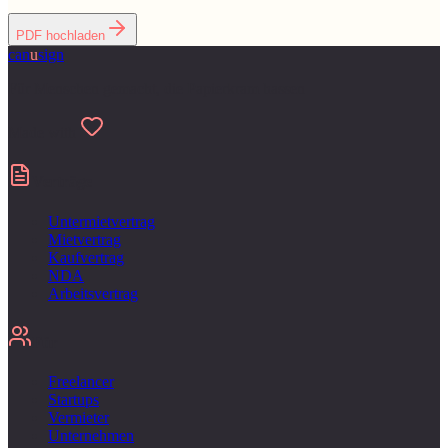
PDF hochladen
can
u
sign
Für Menschen gemacht, die Papierkram hassen
Made with
Verträge
Untermietvertrag
Mietvertrag
Kaufvertrag
NDA
Arbeitsvertrag
Für
Freelancer
Startups
Vermieter
Unternehmen