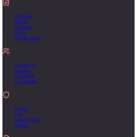
Contracts
Sublease
Rental
Purchase
NDA
Employment
For
Freelancer
Startups
Landlords
Companies
Sign
Online
Free
Legally Valid
Digital