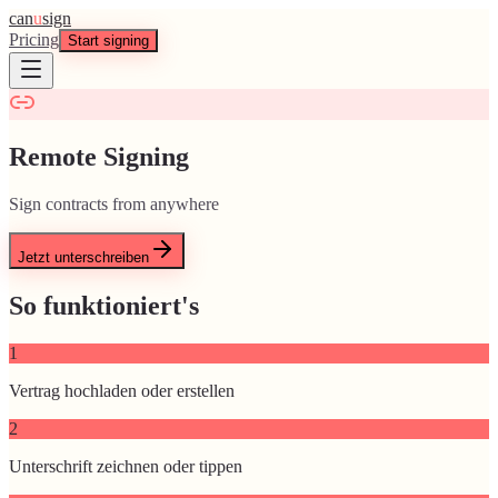
can
u
sign
Pricing
Start signing
Remote Signing
Sign contracts from anywhere
Jetzt unterschreiben
So funktioniert's
1
Vertrag hochladen oder erstellen
2
Unterschrift zeichnen oder tippen